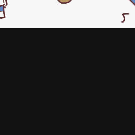
index
|
[連絡先]
|
[RSS]
©2025 しもふみ