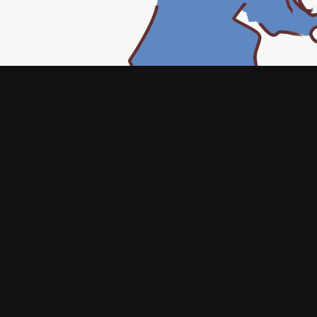
#SlayTheSpire2
#cultist
#かんたん絵