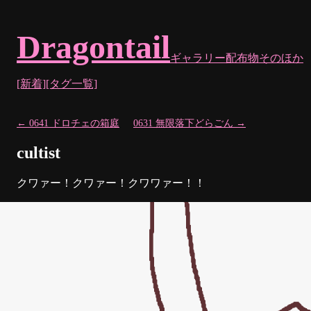
Dragontail
ギャラリー
配布物
そのほか
[新着]
[タグ一覧]
← 0641 ドロチェの箱庭
0631 無限落下どらごん →
cultist
クワァー！クワァー！クワワァー！！