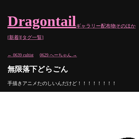
Dragontail
ギャラリー
配布物
そのほか
[新着]
[タグ一覧]
← 0639 cultist
0629 へーちゃん →
無限落下どらごん
手描きアニメたのしいんだけど！！！！！！！！