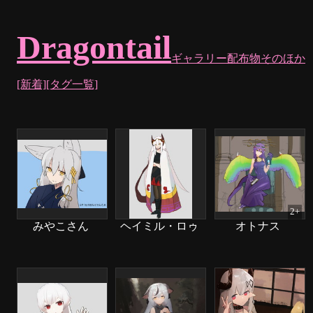
Dragontail
ギャラリー
配布物
そのほか
[新着]
[タグ一覧]
2+
みやこさん
ヘイミル・ロゥ
オトナス