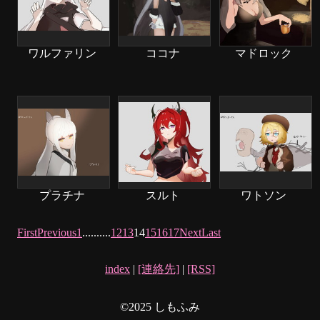
ワルファリン
ココナ
マドロック
プラチナ
スルト
ワトソン
First
Previous
1
.
.
.
.
.
.
.
.
.
.
12
13
14
15
16
17
Next
Last
index
|
[連絡先]
|
[RSS]
©2025 しもふみ