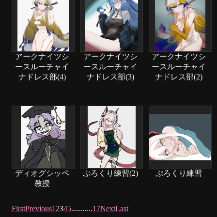
アークナイツシ
アークナイツシ
アークナイツシ
ースルーチャイ
ースルーチャイ
ースルーチャイ
ナドレス部(4)
ナドレス部(3)
ナドレス部(2)
ディオグシッペ
ぷろくり練習(2)
ぷろくり練習
教授
First
Previous
1
2
3
4
5
.
.
.
.
.
.
.
.
.
.
.
17
Next
Last