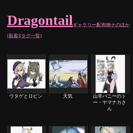
Dragontail
ギャラリー
配布物
そのほか
[新着]
[タグ一覧]
ウタゲとロビン
天気
山羊バニーのト
ー・ヤマナカさ
ん