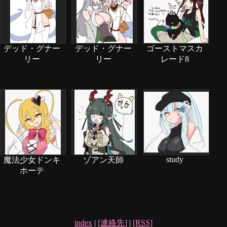
デッド・グナー
デッド・グナー
ゴーストマスカ
リー
リー
レード8
study
魔法少女ドンキ
ゾアン天師
ホーテ
index
|
[連絡先]
|
[RSS]