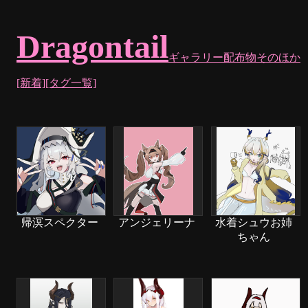
Dragontail
ギャラリー
配布物
そのほか
[新着]
[タグ一覧]
帰溟スペクター
アンジェリーナ
水着シュウお姉
ちゃん