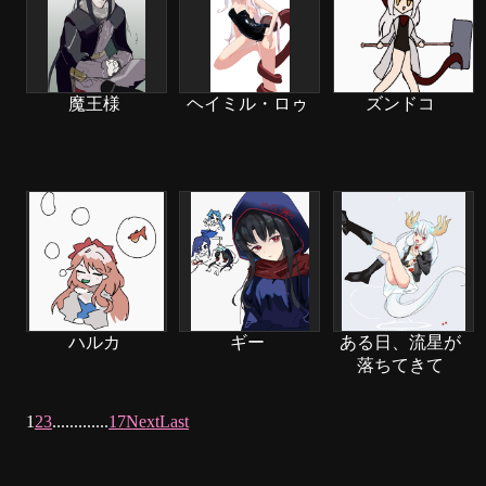
魔王様
ヘイミル・ロゥ
ズンドコ
ハルカ
ギー
ある日、流星が
落ちてきて
1
2
3
.
.
.
.
.
.
.
.
.
.
.
.
.
17
Next
Last